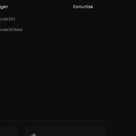
ngan
Komunitas
aruda303
ruda303best