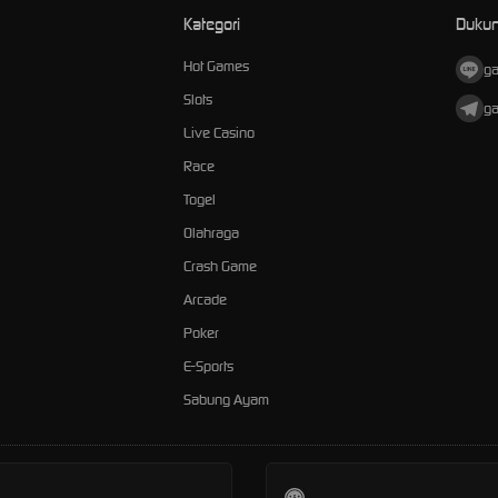
Kategori
Duku
Hot Games
g
Slots
ga
Live Casino
Race
Togel
Olahraga
Crash Game
Arcade
Poker
E-Sports
Sabung Ayam