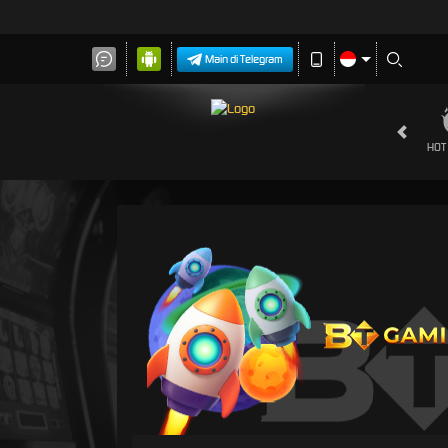
Main di Telegram
HOT