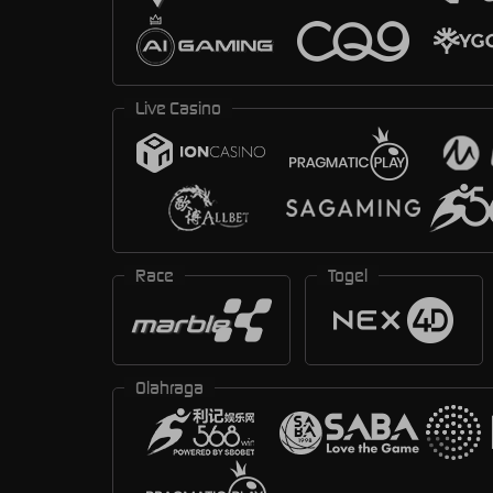
Live Casino
Race
Togel
Olahraga