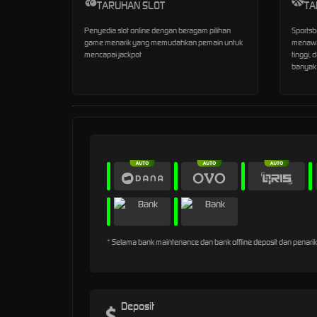
TARUHAN SLOT
TA
Penyedia slot online dengan beragam pilihan
Sportsb
game menarik yang memudahkan pemain untuk
menawar
mencapai jackpot
tinggi,
banyak 
* Selama bank maintenance dan bank offline deposit dan penarik
Deposit