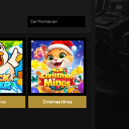
iver
Christmas Mines