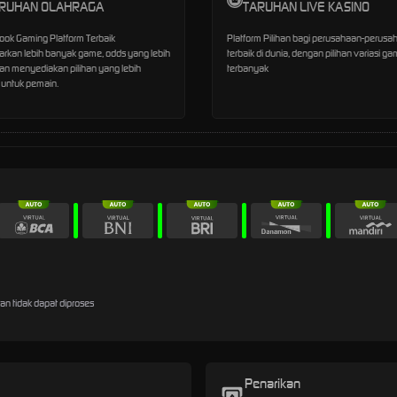
RUHAN OLAHRAGA
TARUHAN LIVE KASINO
ook Gaming Platform Terbaik
Platform Pilihan bagi perusahaan-perusa
kan lebih banyak game, odds yang lebih
terbaik di dunia, dengan pilihan variasi g
 dan menyediakan pilihan yang lebih
terbanyak
untuk pemain.
an tidak dapat diproses
Penarikan