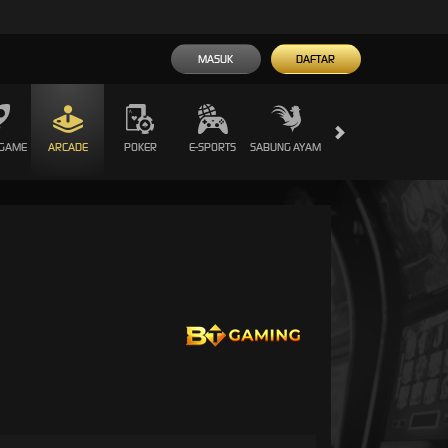
MASUK
DAFTAR
 GAME
ARCADE
POKER
E-SPORTS
SABUNG AYAM
PROMOSI