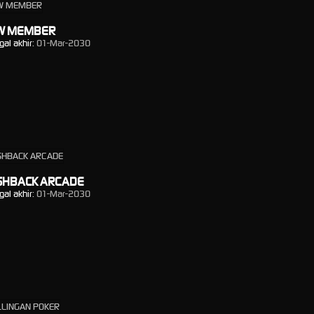
W MEMBER
gal akhir:
01-Mar-2030
SHBACK ARCADE
gal akhir:
01-Mar-2030