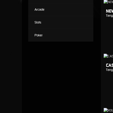
Arcade
NE
Tang
Slots
Poker
CA
Tang