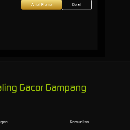
Ambil Promo
Detail
aling Gacor Gampang
ngan
Komunitas