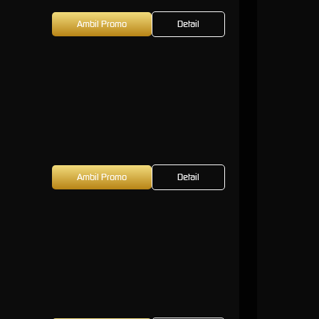
Ambil Promo
Detail
Ambil Promo
Detail