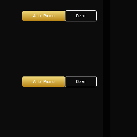
Ambil Promo
Detail
Ambil Promo
Detail