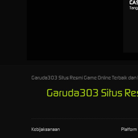
CA
Tang
Garuda303 Situs Resmi Game Online Terbaik dan
Garuda303 Situs Re
Kebijaksanaan
Platform