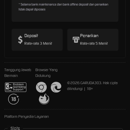
* Selama bank maintenance dan bank offline deposit dan penarikan
tidak dapat diproses
Deposit
Penarikan
Rata-rata 3 Menit
Rata-rata 5 Menit
Tanggung Jawab
Browser Yang
Bermain
Didukung
©2026 GARUDA303. Hak cipta
dilindungi | 18+
Platform Penyedia Layanan
Slots