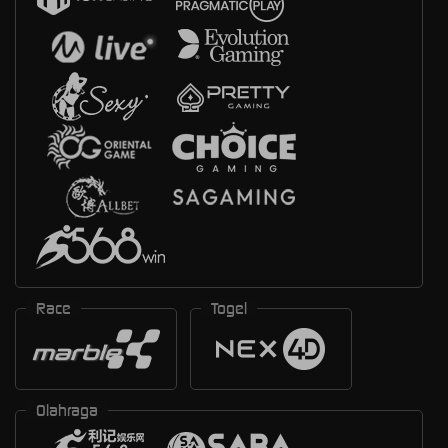
Race
Togel
Olahraga