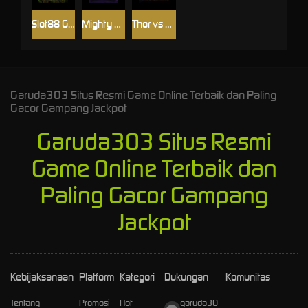
Slot88 Gems
Mighty Hercules
Thor vs Hercules
Garuda303 Situs Resmi Game Online Terbaik dan Paling
Gacor Gampang Jackpot
Garuda303 Situs Resmi
Game Online Terbaik dan
Paling Gacor Gampang
Jackpot
Kebijaksanaan
Platform
Kategori
Dukungan
Komunitas
Tentang
Promosi
Hot
garuda30