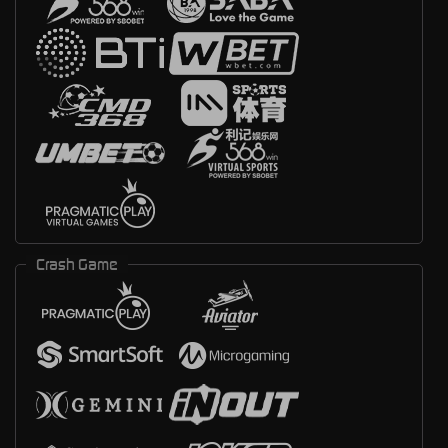
Crash Game