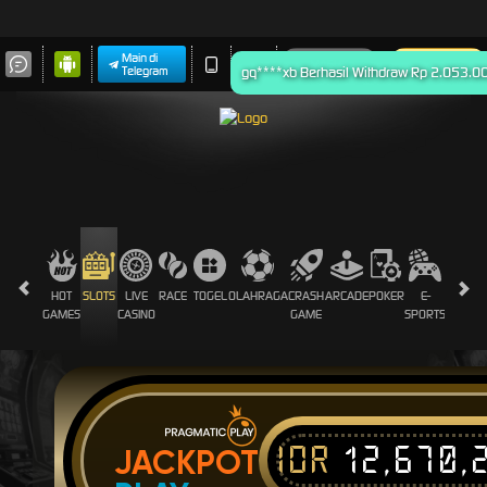
Main di
MASUK
DAFTAR
Telegram
gq****xb Berhasil Withdraw Rp 2.053.0
HOT
SLOTS
LIVE
RACE
TOGEL
OLAHRAGA
CRASH
ARCADE
POKER
E-
SABUN
GAMES
CASINO
GAME
SPORTS
AYAM
IDR
12,670,
JACKPOT