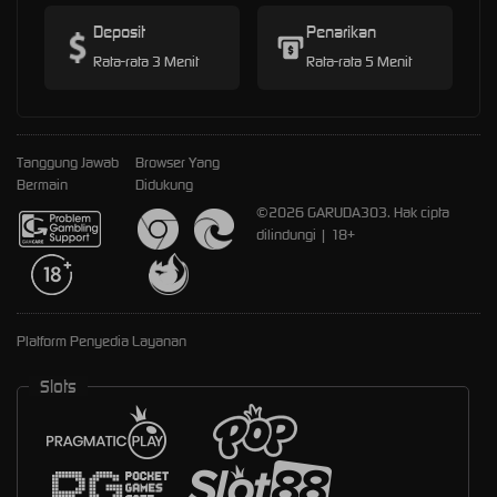
Deposit
Penarikan
Rata-rata 3 Menit
Rata-rata 5 Menit
Tanggung Jawab
Browser Yang
Bermain
Didukung
©2026 GARUDA303. Hak cipta
dilindungi | 18+
Platform Penyedia Layanan
Slots