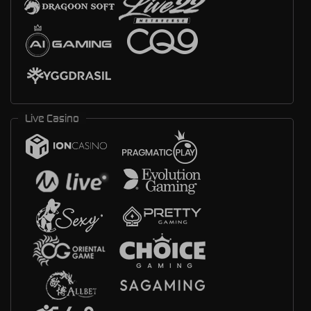
Live Casino