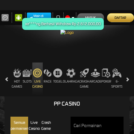
Main di
MASUK
DAFTAR
Telegram
xa****ng Berhasil Withdraw Rp 2.612.000,00
HOT
SLOTS
LIVE
RACE
TOGEL
OLAHRAGA
CRASH
ARCADE
POKER
E-
SABUN
GAMES
CASINO
GAME
SPORTS
AYAM
PP CASINO
Semua
Live
Crash
permainan
Casino
Game