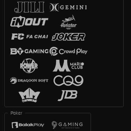
Poker