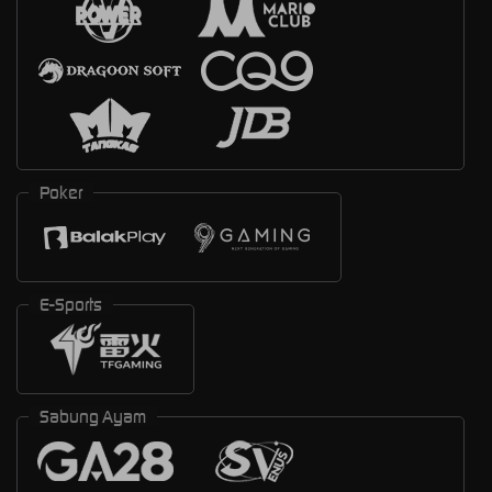
Poker
E-Sports
Sabung Ayam