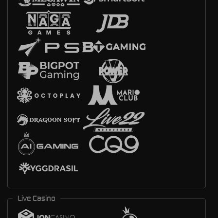
Live Casino