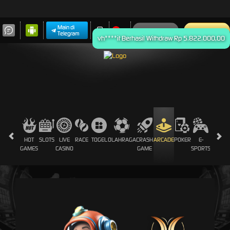
Main di
MASUK
DAFTAR
Telegram
vh****it Berhasil Withdraw Rp 5.822.000,00
HOT
SLOTS
LIVE
RACE
TOGEL
OLAHRAGA
CRASH
ARCADE
POKER
E-
SABUN
GAMES
CASINO
GAME
SPORTS
AYAM