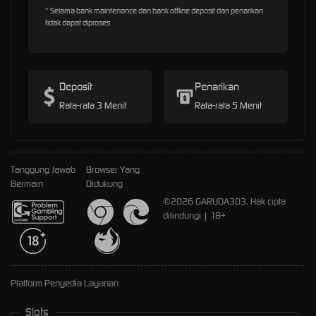
* Selama bank maintenance dan bank offline deposit dan penarikan
tidak dapat diproses
Deposit
Penarikan
Rata-rata 3 Menit
Rata-rata 5 Menit
Tanggung Jawab
Browser Yang
Bermain
Didukung
©2026 GARUDA303. Hak cipta
dilindungi | 18+
Platform Penyedia Layanan
Slots