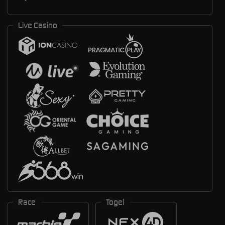
Live Casino
Race
Togel