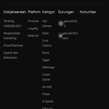
Kebijaksanaan
Platform
Kategori
Dukungan
Komunitas
Tentang
Promosi
Hot
garuda30
GARUDA303
Games
3
Loyalty
Responsible
Slots
garuda303
Referral
Gambling
best
Live
Pusat Bantuan
Casino
Syarat dan
Race
Ketentuan
Togel
Olahraga
Crash
Game
Arcade
Poker
E-Sports
Sabung