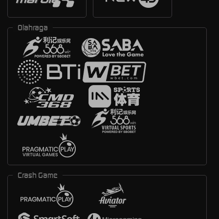
Olahraga
Crash Game