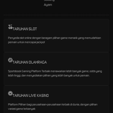
Ayam
TARUHAN SLOT
Penyedia slot online dengan beragam pilihan game menarik yang memudahkan
pemain untuk mencapai jackpot
TARUHAN OLAHRAGA
Sportsbook Gaming Platform Terbaik menawarkan lebih banyak game, odds yang
lebih tinggi, dan menyediakan pilihan yang lebih banyak untuk pemain.
TARUHAN LIVE KASINO
Platform Pilihan bagi perusahaan-perusahaan terbaik di dunia, dengan pilihan
variasi game terbanyak