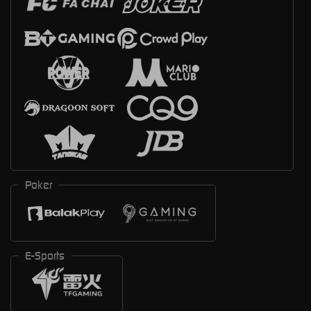
Poker
E-Sports