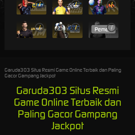
i
i
i
i
i
i
Garuda303 Situs Resmi Game Online Terbaik dan Paling
Gacor Gampang Jackpot
Garuda303 Situs Resmi
Game Online Terbaik dan
Paling Gacor Gampang
Jackpot