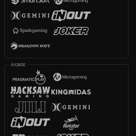
Arcade