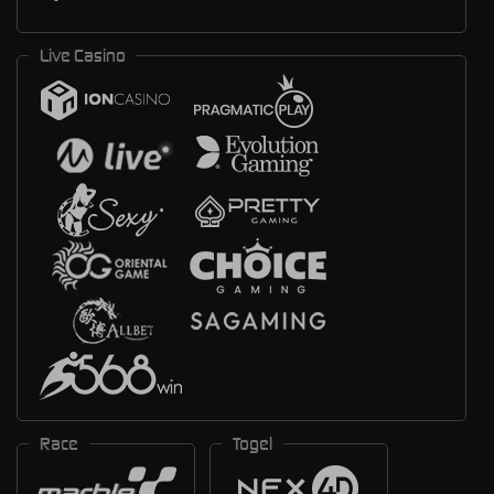
Live Casino
Race
Togel