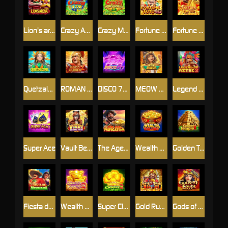
Lion's area
Crazy ATM
Crazy Money Rolling
Fortune Toto 4D
Fortune Horse
Quetzalcoatl
ROMAN WARRIOR2
DISCO 777
MEOW DYNASTY
Legend of Aztec2
Super Ace
Vault Beauty Thief
The Age Of Navigation
Wealth Rolling
Golden Temple2
Fiesta de Mexicana
Wealth Rising 2
Super Clovers 2
Gold Rush Blast
Gods of Egypt