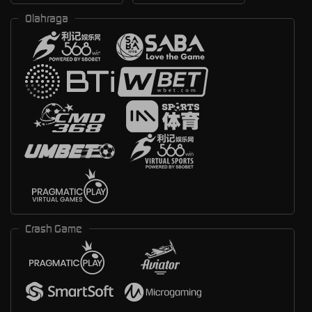
Olahraga
Crash Game