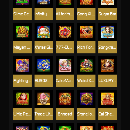
Slime Gem
Infinity Mining
All for the Winner
Gong Xi Fa Cai
Sugar Bar
Mayan Adventure2
X'mas Gift City
777-CLASSIC STYLE
Rich Fortune 2
Songkran Festival
Fighting Academy 2
EURO2024
CakeMatch
Weird Xmas
LUXURY WORLD
Little Red Riding Hood
Three Little Pigs
Ennead
Stonelions
Cai Shen Arrives!