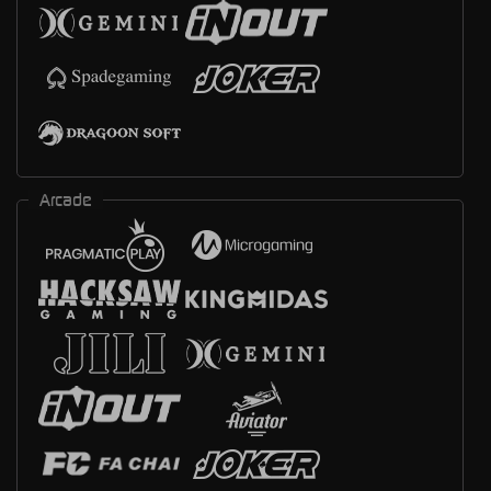
Arcade