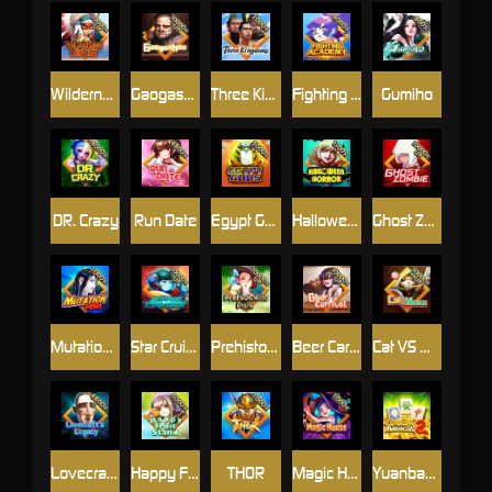
Wilderness Hunting
Gaogashou
Three Kingdoms
Fighting Academy
Gumiho
DR. Crazy
Run Date
Egypt Gods
Halloween Horror
Ghost Zombie
Mutation fish
Star Cruise
Prehistoric Park
Beer Carnival
Cat VS Mouse
Lovecraft's Legacy
Happy Fruit Stand
THOR
Magic House
Yuanbao Mahjong2