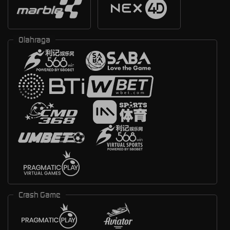
Olahraga
Crash Game