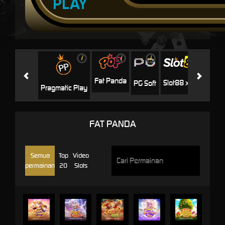
PLAY
i
i
i
i
i
Facha
Fat Panda
Slot88 x PP
PG Soft
Pragmatic Play
FAT PANDA
Semua
Top
Video
permainan
20
Slots