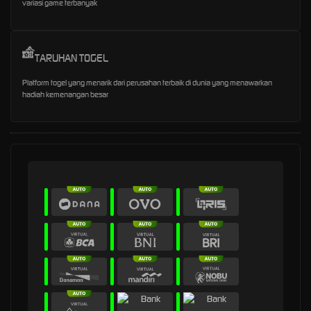
variasi game terbanyak
TARUHAN TOGEL
Platform togel yang menarik dari perusahan terbaik di dunia yang menawarkan
hadiah kemenangan besar