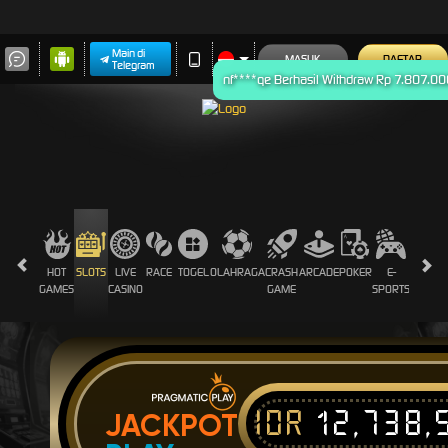
Main di
MASUK
DAFTAR
Telegram
nf****qe Berhasil Withdraw Rp 7.807.0
HOT
SLOTS
LIVE
RACE
TOGEL
OLAHRAGA
CRASH
ARCADE
POKER
E-
SABUN
GAMES
CASINO
GAME
SPORTS
AYAM
IDR
12,738,
JACKPOT